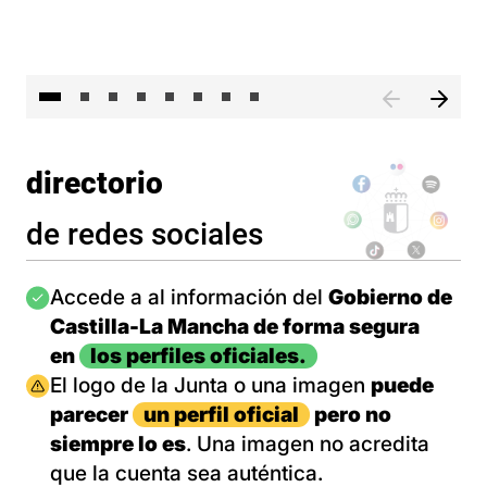
El 
directorio
de redes sociales
Imagen
Accede a al información del
Gobierno de
Castilla-La Mancha de forma segura
en
los perfiles oficiales.
Imagen
El logo de la Junta o una imagen
puede
parecer
un perfil oficial
pero no
siempre lo es
. Una imagen no acredita
que la cuenta sea auténtica.