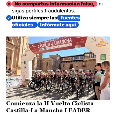
Imagen
No compartas información falsa,
ni
sigas perfiles fraudulentos.
Imagen
Utiliza siempre las
fuentes
oficiales.
Infórmate aquí
Comienza la II Vuelta Ciclista
Castilla-La Mancha LEADER