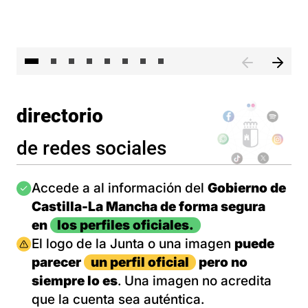
El 
directorio
de redes sociales
Imagen
Accede a al información del
Gobierno de
Castilla-La Mancha de forma segura
en
los perfiles oficiales.
Imagen
El logo de la Junta o una imagen
puede
parecer
un perfil oficial
pero no
siempre lo es
. Una imagen no acredita
que la cuenta sea auténtica.