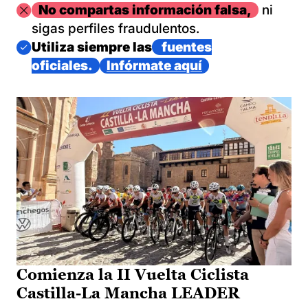
Imagen
No compartas información falsa,
ni
sigas perfiles fraudulentos.
Imagen
Utiliza siempre las
fuentes
oficiales.
Infórmate aquí
Comienza la II Vuelta Ciclista
Castilla-La Mancha LEADER