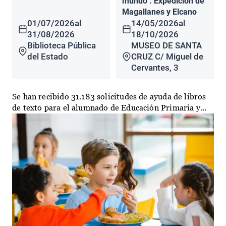
mundo". Expedición de
Magallanes y Elcano
01/07/2026
al
14/05/2026
al
31/08/2026
18/10/2026
Biblioteca Pública
MUSEO DE SANTA
del Estado
CRUZ C/ Miguel de
Cervantes, 3
Se han recibido 31.183 solicitudes de ayuda de libros
de texto para el alumnado de Educación Primaria y...