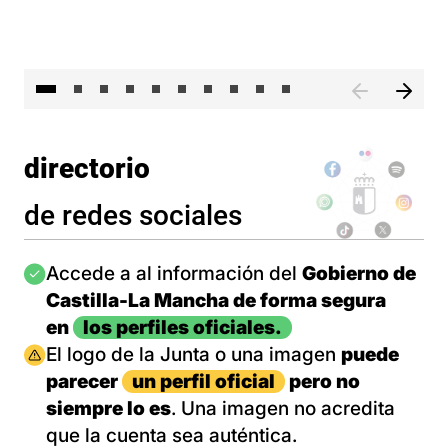
II 
directorio
de redes sociales
Imagen
Accede a al información del
Gobierno de
Castilla-La Mancha de forma segura
en
los perfiles oficiales.
Imagen
El logo de la Junta o una imagen
puede
parecer
un perfil oficial
pero no
siempre lo es
. Una imagen no acredita
que la cuenta sea auténtica.