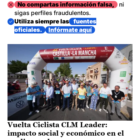
Imagen
No compartas información falsa,
ni
sigas perfiles fraudulentos.
Imagen
Utiliza siempre las
fuentes
oficiales.
Infórmate aquí
Vuelta Ciclista CLM Leader:
impacto social y económico en el