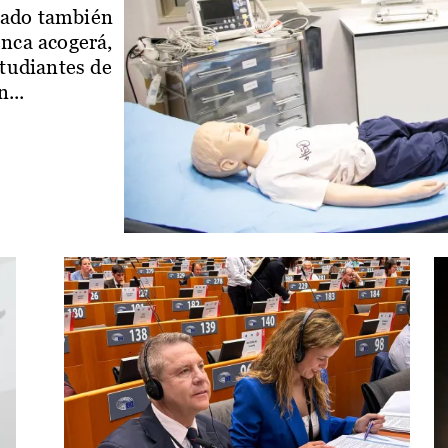
iado también
enca acogerá,
studiantes de
...