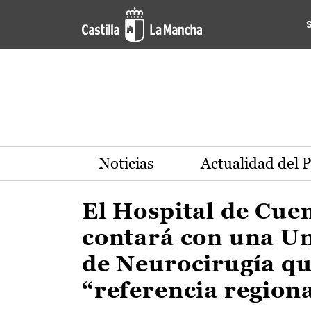
Actualidad de la región de 
Pasar al contenido principal
Noticias
Actualidad del 
El Hospital de Cue
contará con una U
de Neurocirugía qu
“referencia region