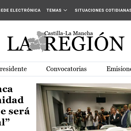
Castilla-La Mancha
SEDE ELECTRÓNICA
TEMAS
SITUACIONES COTIDIANA
Presidente
Convocatorias
Emisione
nca
nidad
e será
al”