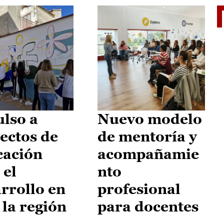
El je
lso a
Nuevo modelo
ectos de
de mentoría y
cación
acompañamie
 el
nto
rrollo en
profesional
 la región
para docentes