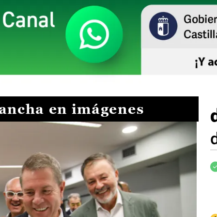
Mancha en imágenes
I