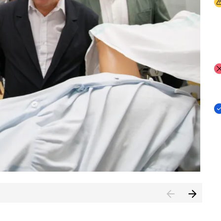
I
I
I
n de Cuenca (CESICU)