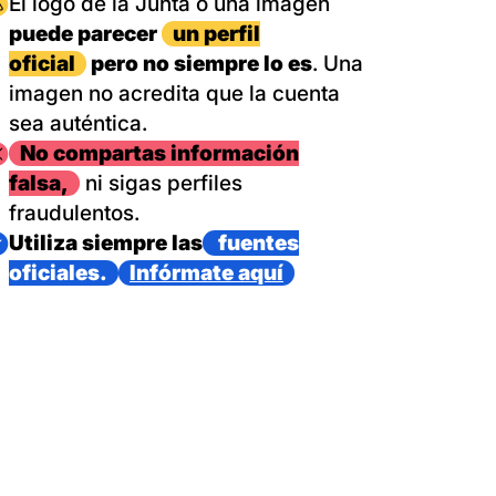
magen
El logo de la Junta o una imagen
puede parecer
un perfil
oficial
pero no siempre lo es
. Una
imagen no acredita que la cuenta
sea auténtica.
magen
No compartas información
falsa,
ni sigas perfiles
fraudulentos.
magen
Utiliza siempre las
fuentes
oficiales.
Infórmate aquí