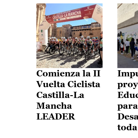
Comienza la II
Impu
Vuelta Ciclista
proy
Castilla-La
Edu
Mancha
para
LEADER
Desa
toda