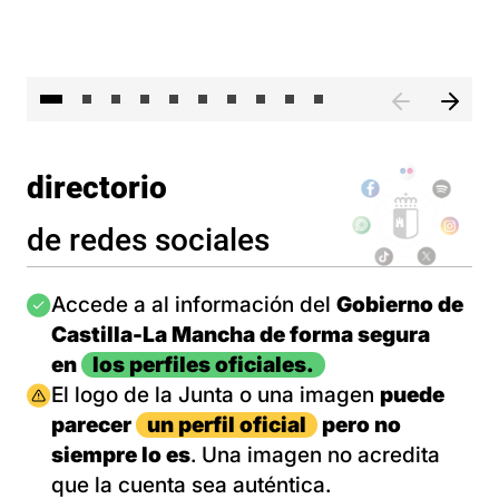
II 
directorio
de redes sociales
Imagen
Accede a al información del
Gobierno de
Castilla-La Mancha de forma segura
en
los perfiles oficiales.
Imagen
El logo de la Junta o una imagen
puede
parecer
un perfil oficial
pero no
siempre lo es
. Una imagen no acredita
que la cuenta sea auténtica.