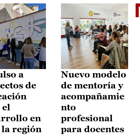
El je
lso a
Nuevo modelo
ectos de
de mentoría y
cación
acompañamie
 el
nto
rrollo en
profesional
 la región
para docentes