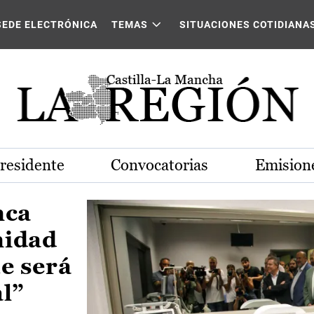
Castilla-La Mancha
SEDE ELECTRÓNICA
TEMAS
SITUACIONES COTIDIANA
Presidente
Convocatorias
Emisione
nca
nidad
e será
al”