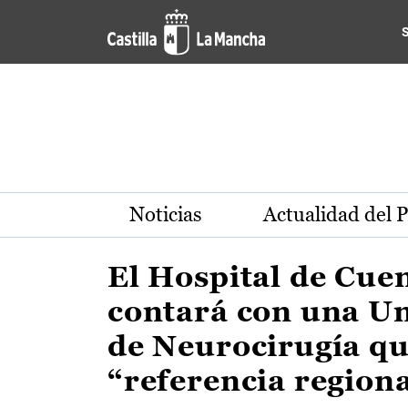
Actualidad de la región de 
Pasar al contenido principal
Noticias
Actualidad del 
El Hospital de Cue
contará con una U
de Neurocirugía qu
“referencia region