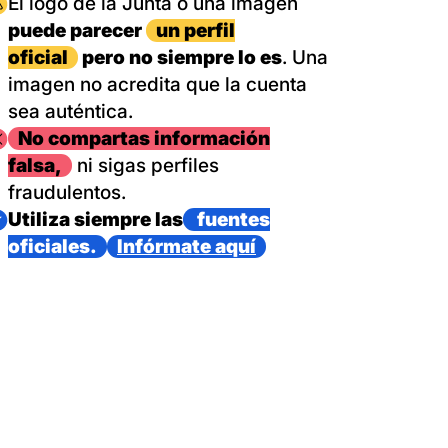
magen
El logo de la Junta o una imagen
puede parecer
un perfil
oficial
pero no siempre lo es
. Una
imagen no acredita que la cuenta
sea auténtica.
magen
No compartas información
falsa,
ni sigas perfiles
fraudulentos.
magen
Utiliza siempre las
fuentes
oficiales.
Infórmate aquí