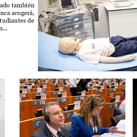
iado también
enca acogerá,
studiantes de
...