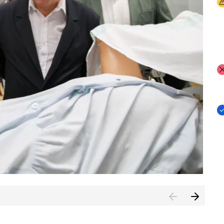
I
I
I
n de Cuenca (CESICU)