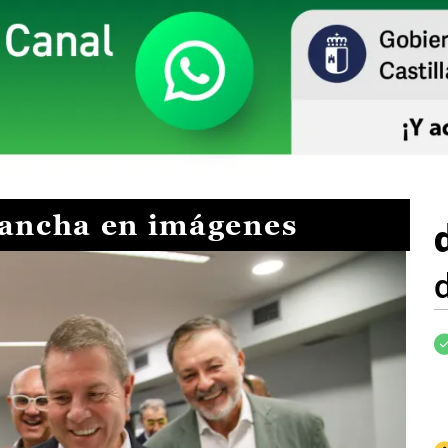
Mancha en imágenes
I