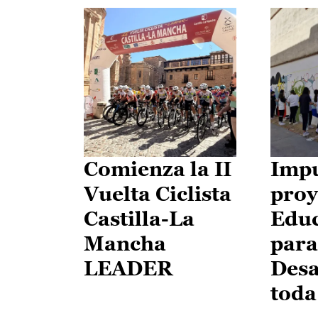
Comienza la II
Impu
Vuelta Ciclista
proy
Castilla-La
Edu
Mancha
para
LEADER
Desa
toda