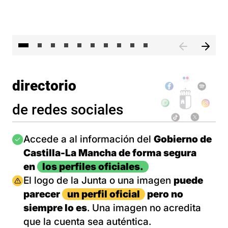
II 
directorio
de redes sociales
Imagen
Accede a al información del
Gobierno de
Castilla-La Mancha de forma segura
en
los perfiles oficiales.
Imagen
El logo de la Junta o una imagen
puede
parecer
un perfil oficial
pero no
siempre lo es
. Una imagen no acredita
que la cuenta sea auténtica.