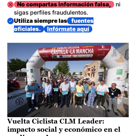
Imagen
No compartas información falsa,
ni
sigas perfiles fraudulentos.
Imagen
Utiliza siempre las
fuentes
oficiales.
Infórmate aquí
Vuelta Ciclista CLM Leader:
impacto social y económico en el