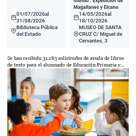
mundo". Expedición de
Magallanes y Elcano
01/07/2026
al
14/05/2026
al
31/08/2026
18/10/2026
Biblioteca Pública
MUSEO DE SANTA
del Estado
CRUZ C/ Miguel de
Cervantes, 3
Se han recibido 31.183 solicitudes de ayuda de libros
de texto para el alumnado de Educación Primaria y...