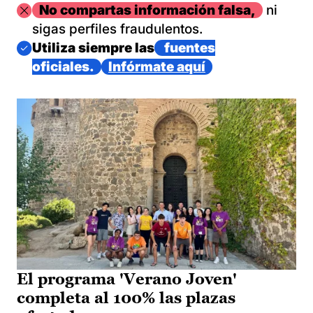
Imagen
No compartas información falsa,
ni
sigas perfiles fraudulentos.
Imagen
Utiliza siempre las
fuentes
oficiales.
Infórmate aquí
El programa 'Verano Joven'
completa al 100% las plazas