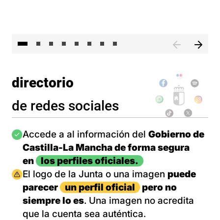
El 
directorio
de redes sociales
Imagen
Accede a al información del
Gobierno de
Castilla-La Mancha de forma segura
en
los perfiles oficiales.
Imagen
El logo de la Junta o una imagen
puede
parecer
un perfil oficial
pero no
siempre lo es
. Una imagen no acredita
que la cuenta sea auténtica.