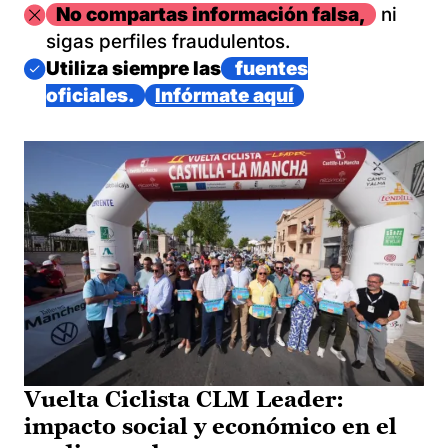
Imagen
No compartas información falsa,
ni
sigas perfiles fraudulentos.
Imagen
Utiliza siempre las
fuentes
oficiales.
Infórmate aquí
Vuelta Ciclista CLM Leader:
impacto social y económico en el