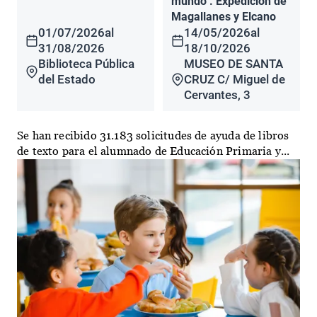
mundo". Expedición de
Magallanes y Elcano
01/07/2026
al
14/05/2026
al
31/08/2026
18/10/2026
Biblioteca Pública
MUSEO DE SANTA
del Estado
CRUZ C/ Miguel de
Cervantes, 3
Se han recibido 31.183 solicitudes de ayuda de libros
de texto para el alumnado de Educación Primaria y...