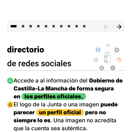
II 
directorio
de redes sociales
Imagen
Accede a al información del
Gobierno de
Castilla-La Mancha de forma segura
en
los perfiles oficiales.
Imagen
El logo de la Junta o una imagen
puede
parecer
un perfil oficial
pero no
siempre lo es
. Una imagen no acredita
que la cuenta sea auténtica.