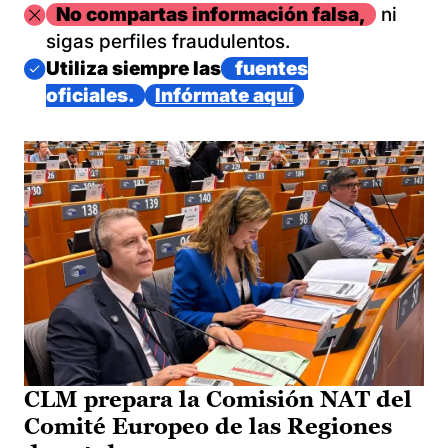
Imagen
No compartas información falsa,
ni
sigas perfiles fraudulentos.
Imagen
Utiliza siempre las
fuentes
oficiales.
Infórmate aquí
CLM prepara la Comisión NAT del
Comité Europeo de las Regiones