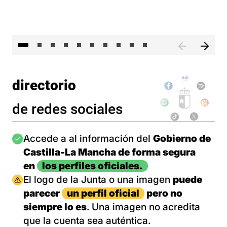
II 
directorio
de redes sociales
Imagen
Accede a al información del
Gobierno de
Castilla-La Mancha de forma segura
en
los perfiles oficiales.
Imagen
El logo de la Junta o una imagen
puede
parecer
un perfil oficial
pero no
siempre lo es
. Una imagen no acredita
que la cuenta sea auténtica.