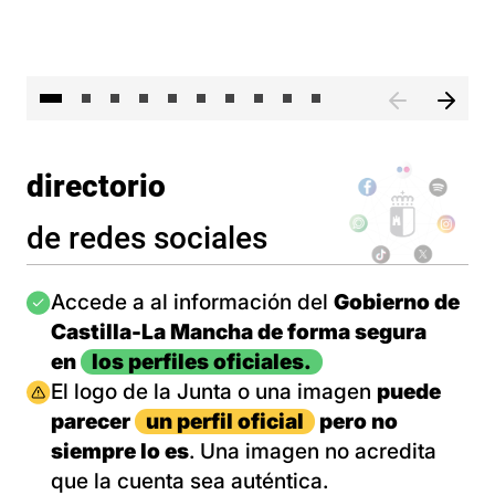
II 
directorio
de redes sociales
Imagen
Accede a al información del
Gobierno de
Castilla-La Mancha de forma segura
en
los perfiles oficiales.
Imagen
El logo de la Junta o una imagen
puede
parecer
un perfil oficial
pero no
siempre lo es
. Una imagen no acredita
que la cuenta sea auténtica.