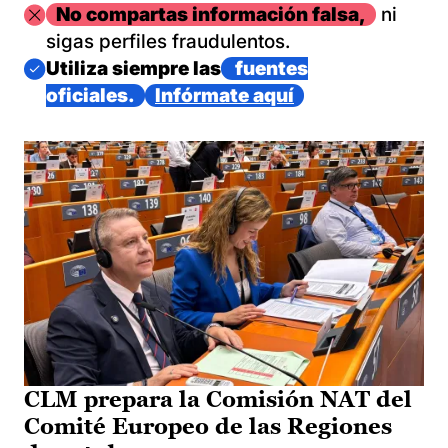
Imagen
No compartas información falsa,
ni
sigas perfiles fraudulentos.
Imagen
Utiliza siempre las
fuentes
oficiales.
Infórmate aquí
CLM prepara la Comisión NAT del
Comité Europeo de las Regiones