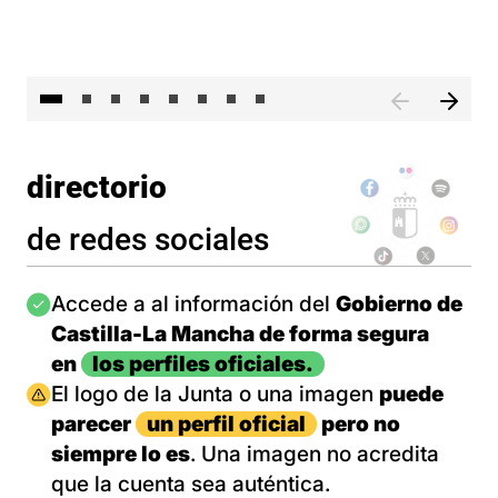
El 
directorio
de redes sociales
Imagen
Accede a al información del
Gobierno de
Castilla-La Mancha de forma segura
en
los perfiles oficiales.
Imagen
El logo de la Junta o una imagen
puede
parecer
un perfil oficial
pero no
siempre lo es
. Una imagen no acredita
que la cuenta sea auténtica.