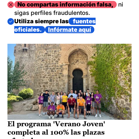
Imagen
No compartas información falsa,
ni
sigas perfiles fraudulentos.
Imagen
Utiliza siempre las
fuentes
oficiales.
Infórmate aquí
El programa 'Verano Joven'
completa al 100% las plazas