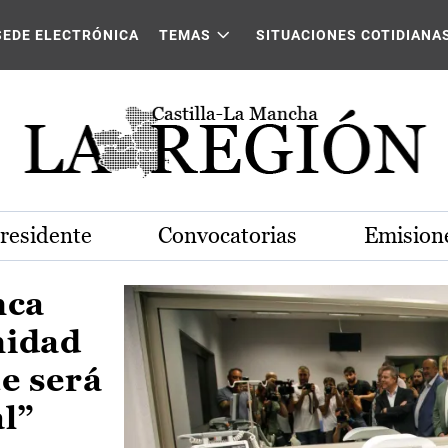
Castilla-La Mancha
SEDE ELECTRÓNICA
TEMAS
SITUACIONES COTIDIANA
Presidente
Convocatorias
Emisione
nca
nidad
e será
al”