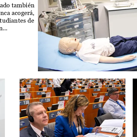
iado también
enca acogerá,
studiantes de
...