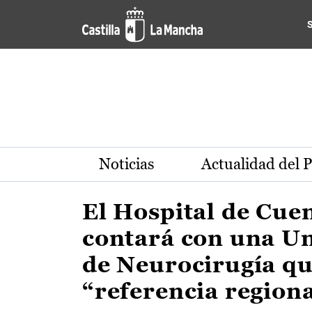
Actualidad de la región de 
Pasar al contenido principal
Noticias
Actualidad del 
El Hospital de Cue
contará con una U
de Neurocirugía qu
“referencia region