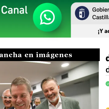
Mancha en imágenes
I