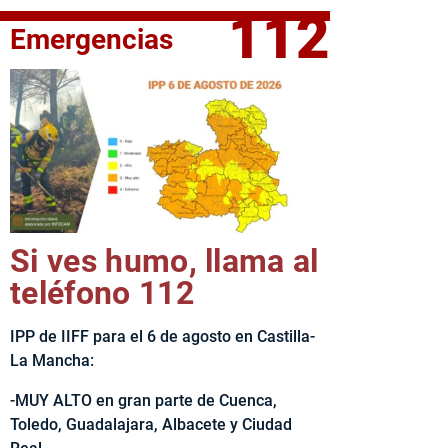
112
Emergencias
fe del Ejecutivo castellanomanchego, Emiliano García-Page, 
Si ves humo, llama al
teléfono 112
IPP de IIFF para el 6 de agosto en Castilla-
La Mancha:
-MUY ALTO en gran parte de Cuenca,
Toledo, Guadalajara, Albacete y Ciudad