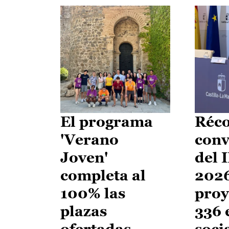
El programa
Réco
'Verano
conv
Joven'
del 
completa al
2026
100% las
proy
plazas
336 
ofertadas
soci