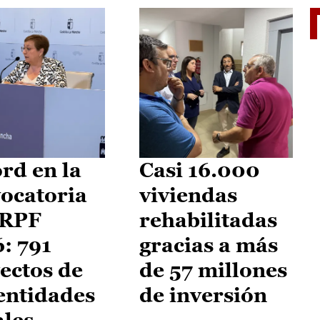
El je
rd en la
Casi 16.000
ocatoria
viviendas
IRPF
rehabilitadas
: 791
gracias a más
ectos de
de 57 millones
entidades
de inversión
ales