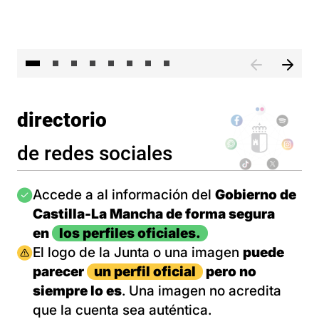
El 
directorio
de redes sociales
Imagen
Accede a al información del
Gobierno de
Castilla-La Mancha de forma segura
en
los perfiles oficiales.
Imagen
El logo de la Junta o una imagen
puede
parecer
un perfil oficial
pero no
siempre lo es
. Una imagen no acredita
que la cuenta sea auténtica.