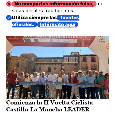
Imagen
No compartas información falsa,
ni
sigas perfiles fraudulentos.
Imagen
Utiliza siempre las
fuentes
oficiales.
Infórmate aquí
Comienza la II Vuelta Ciclista
Castilla-La Mancha LEADER