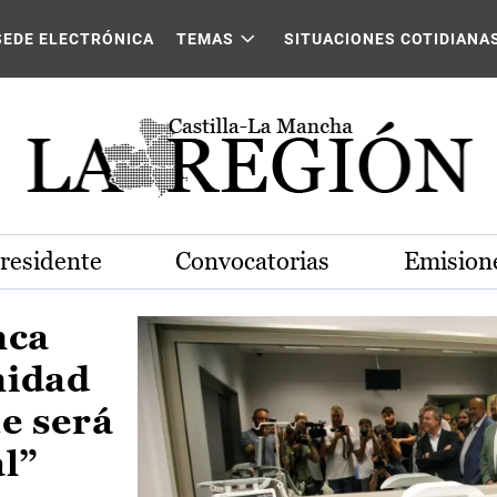
Castilla-La Mancha
SEDE ELECTRÓNICA
TEMAS
SITUACIONES COTIDIANA
Presidente
Convocatorias
Emisione
nca
nidad
e será
al”