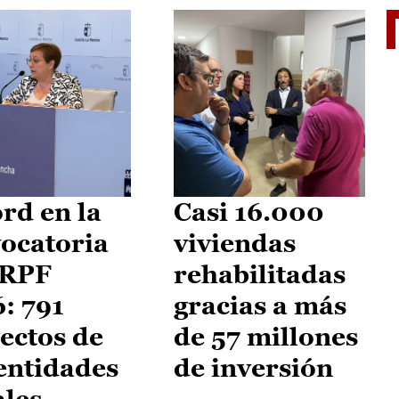
El je
rd en la
Casi 16.000
ocatoria
viviendas
IRPF
rehabilitadas
: 791
gracias a más
ectos de
de 57 millones
entidades
de inversión
ales