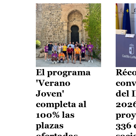
El programa
Réco
'Verano
conv
Joven'
del 
completa al
2026
100% las
proy
plazas
336 
ofertadas
soci