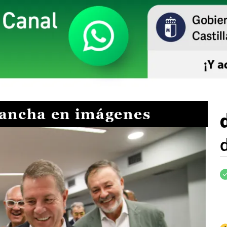
Mancha en imágenes
I