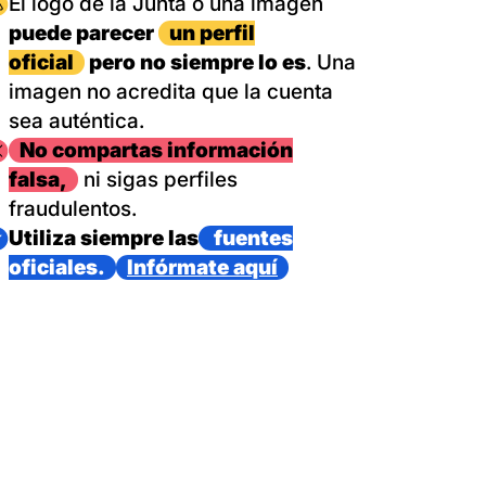
magen
El logo de la Junta o una imagen
puede parecer
un perfil
oficial
pero no siempre lo es
. Una
imagen no acredita que la cuenta
sea auténtica.
magen
No compartas información
falsa,
ni sigas perfiles
fraudulentos.
magen
Utiliza siempre las
fuentes
oficiales.
Infórmate aquí