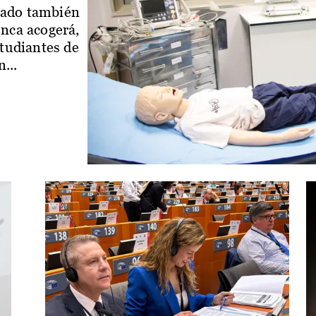
iado también
enca acogerá,
studiantes de
...