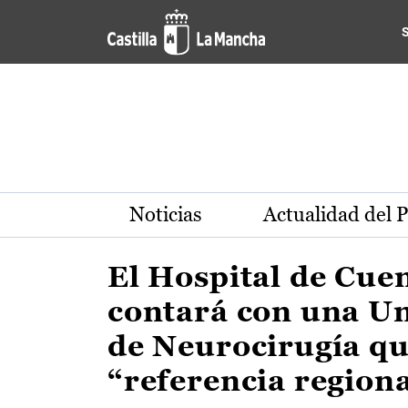
Actualidad de la región de 
Pasar al contenido principal
Noticias
Actualidad del 
El Hospital de Cue
contará con una U
de Neurocirugía qu
“referencia region