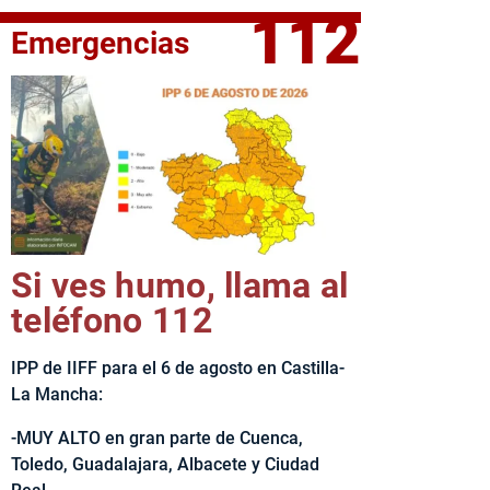
112
Emergencias
fe del Ejecutivo castellanomanchego, Emiliano García-Page, 
Si ves humo, llama al
teléfono 112
IPP de IIFF para el 6 de agosto en Castilla-
La Mancha:
-MUY ALTO en gran parte de Cuenca,
Toledo, Guadalajara, Albacete y Ciudad