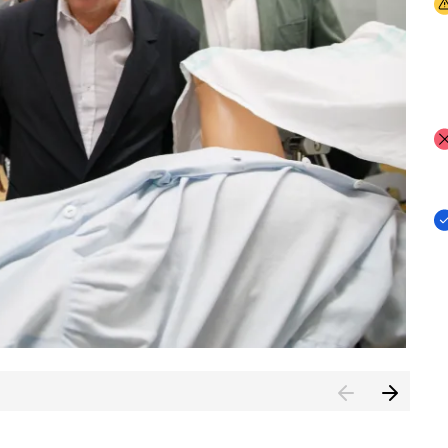
I
I
I
n de Cuenca (CESICU)