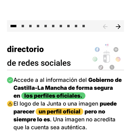
II 
directorio
de redes sociales
Imagen
Accede a al información del
Gobierno de
Castilla-La Mancha de forma segura
en
los perfiles oficiales.
Imagen
El logo de la Junta o una imagen
puede
parecer
un perfil oficial
pero no
siempre lo es
. Una imagen no acredita
que la cuenta sea auténtica.