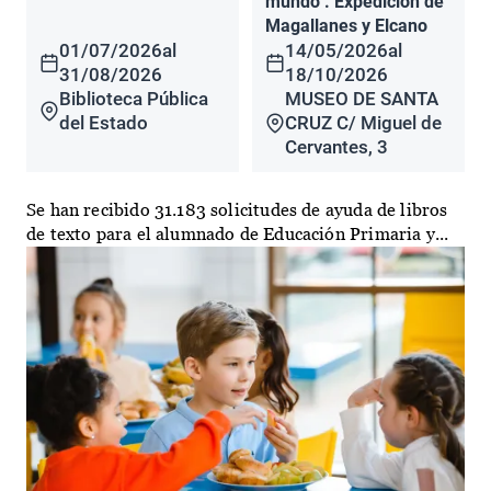
mundo". Expedición de
Magallanes y Elcano
01/07/2026
al
14/05/2026
al
31/08/2026
18/10/2026
Biblioteca Pública
MUSEO DE SANTA
del Estado
CRUZ C/ Miguel de
Cervantes, 3
Se han recibido 31.183 solicitudes de ayuda de libros
de texto para el alumnado de Educación Primaria y...