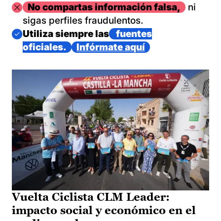
Imagen
No compartas información falsa,
ni
sigas perfiles fraudulentos.
Imagen
Utiliza siempre las
fuentes
oficiales.
Infórmate aquí
Vuelta Ciclista CLM Leader:
impacto social y económico en el