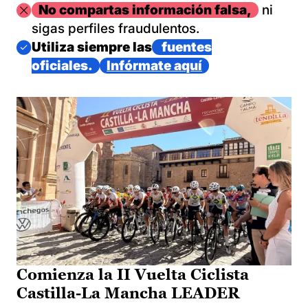
Imagen
No compartas información falsa,
ni
sigas perfiles fraudulentos.
Imagen
Utiliza siempre las
fuentes
oficiales.
Infórmate aquí
Comienza la II Vuelta Ciclista
Castilla-La Mancha LEADER