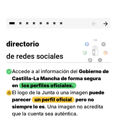
El 
directorio
de redes sociales
Imagen
Accede a al información del
Gobierno de
Castilla-La Mancha de forma segura
en
los perfiles oficiales.
Imagen
El logo de la Junta o una imagen
puede
parecer
un perfil oficial
pero no
siempre lo es
. Una imagen no acredita
que la cuenta sea auténtica.