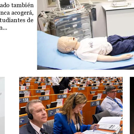
iado también
enca acogerá,
studiantes de
...