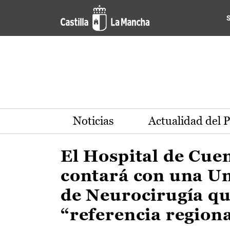
Actualidad de la región de 
Pasar al contenido principal
Noticias
Actualidad del 
El Hospital de Cue
contará con una U
de Neurocirugía qu
“referencia region