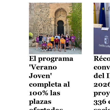
El programa
Réco
'Verano
conv
Joven'
del 
completa al
2026
100% las
proy
plazas
336 
ofertadas
soci