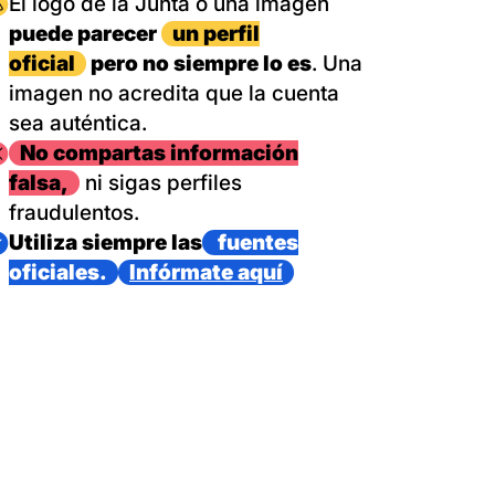
magen
El logo de la Junta o una imagen
puede parecer
un perfil
oficial
pero no siempre lo es
. Una
imagen no acredita que la cuenta
sea auténtica.
magen
No compartas información
falsa,
ni sigas perfiles
fraudulentos.
magen
Utiliza siempre las
fuentes
oficiales.
Infórmate aquí