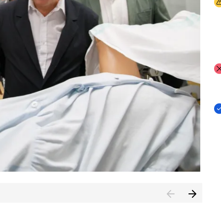
I
I
I
n de Cuenca (CESICU)