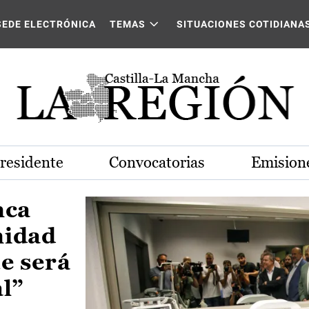
Castilla-La Mancha
SEDE ELECTRÓNICA
TEMAS
SITUACIONES COTIDIANA
Presidente
Convocatorias
Emisione
nca
nidad
e será
al”