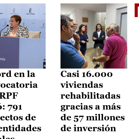
El je
rd en la
Casi 16.000
ocatoria
viviendas
IRPF
rehabilitadas
: 791
gracias a más
ectos de
de 57 millones
entidades
de inversión
ales