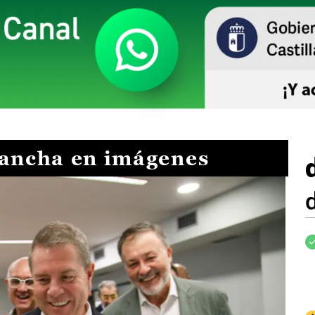
Mancha en imágenes
I