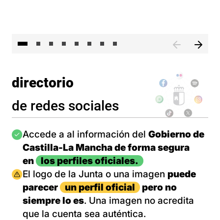
El 
directorio
de redes sociales
Imagen
Accede a al información del
Gobierno de
Castilla-La Mancha de forma segura
en
los perfiles oficiales.
Imagen
El logo de la Junta o una imagen
puede
parecer
un perfil oficial
pero no
siempre lo es
. Una imagen no acredita
que la cuenta sea auténtica.