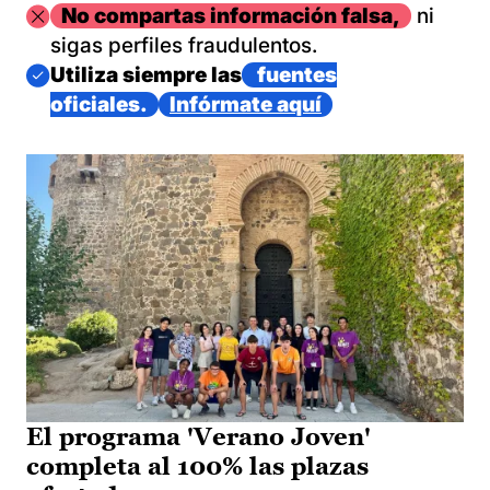
Imagen
No compartas información falsa,
ni
sigas perfiles fraudulentos.
Imagen
Utiliza siempre las
fuentes
oficiales.
Infórmate aquí
El programa 'Verano Joven'
completa al 100% las plazas