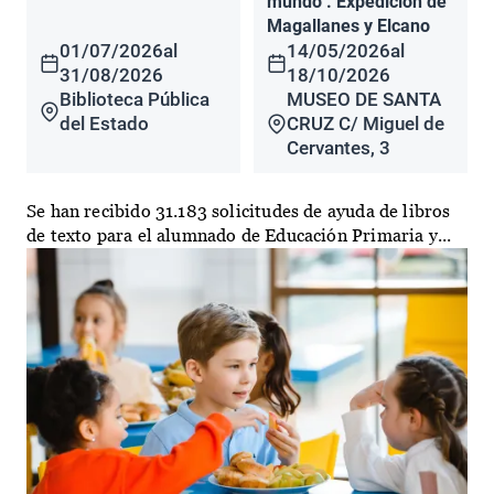
mundo". Expedición de
Magallanes y Elcano
01/07/2026
al
14/05/2026
al
31/08/2026
18/10/2026
Biblioteca Pública
MUSEO DE SANTA
del Estado
CRUZ C/ Miguel de
Cervantes, 3
Se han recibido 31.183 solicitudes de ayuda de libros
de texto para el alumnado de Educación Primaria y...