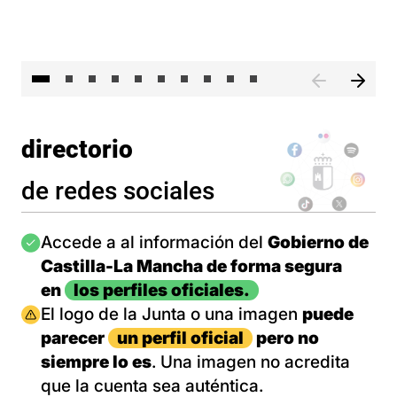
II 
directorio
de redes sociales
Imagen
Accede a al información del
Gobierno de
Castilla-La Mancha de forma segura
en
los perfiles oficiales.
Imagen
El logo de la Junta o una imagen
puede
parecer
un perfil oficial
pero no
siempre lo es
. Una imagen no acredita
que la cuenta sea auténtica.