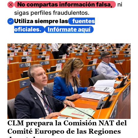
Imagen
No compartas información falsa,
ni
sigas perfiles fraudulentos.
Imagen
Utiliza siempre las
fuentes
oficiales.
Infórmate aquí
CLM prepara la Comisión NAT del
Comité Europeo de las Regiones