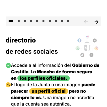
II 
directorio
de redes sociales
Imagen
Accede a al información del
Gobierno de
Castilla-La Mancha de forma segura
en
los perfiles oficiales.
Imagen
El logo de la Junta o una imagen
puede
parecer
un perfil oficial
pero no
siempre lo es
. Una imagen no acredita
que la cuenta sea auténtica.