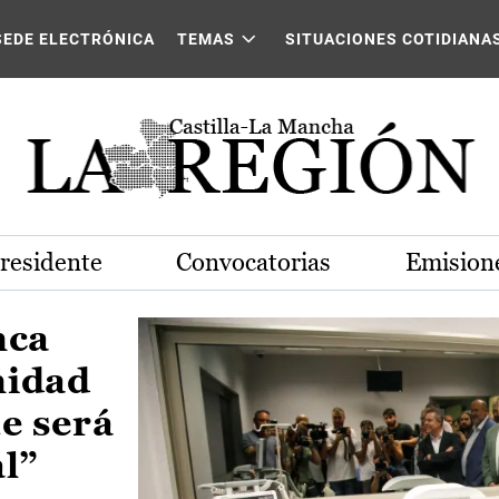
Castilla-La Mancha
SEDE ELECTRÓNICA
TEMAS
SITUACIONES COTIDIANA
Presidente
Convocatorias
Emisione
nca
nidad
e será
al”