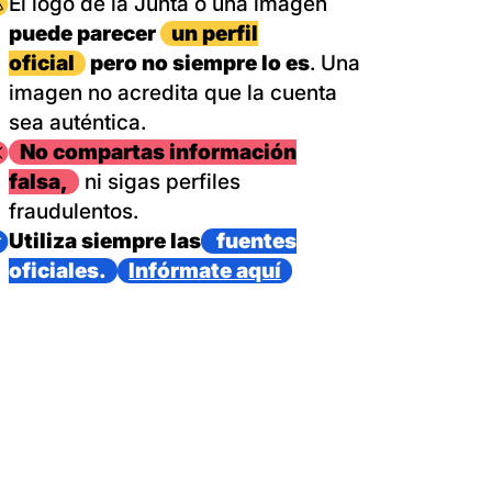
magen
El logo de la Junta o una imagen
puede parecer
un perfil
oficial
pero no siempre lo es
. Una
imagen no acredita que la cuenta
sea auténtica.
magen
No compartas información
falsa,
ni sigas perfiles
fraudulentos.
magen
Utiliza siempre las
fuentes
oficiales.
Infórmate aquí