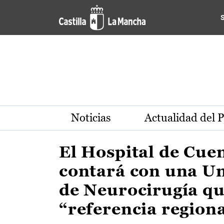
Actualidad de la región de 
Pasar al contenido principal
Noticias
Actualidad del 
El Hospital de Cue
contará con una U
de Neurocirugía qu
“referencia region