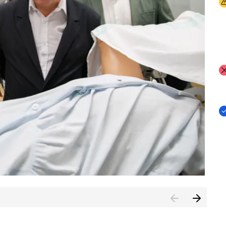
I
I
I
n de Cuenca (CESICU)