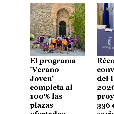
El programa
Réco
'Verano
conv
Joven'
del 
completa al
2026
100% las
proy
plazas
336 
ofertadas
soci