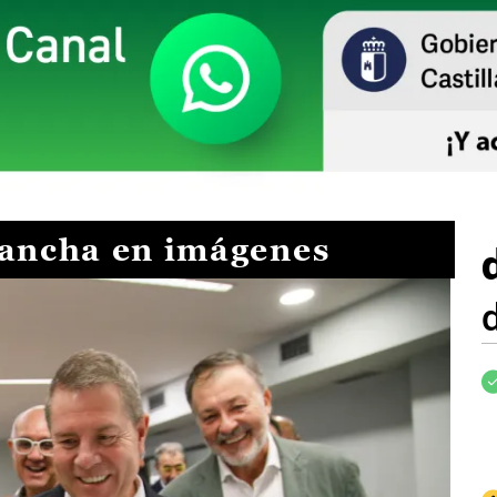
Mancha en imágenes
I