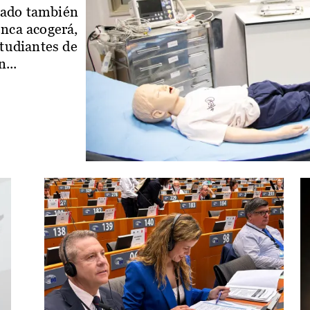
iado también
enca acogerá,
studiantes de
...