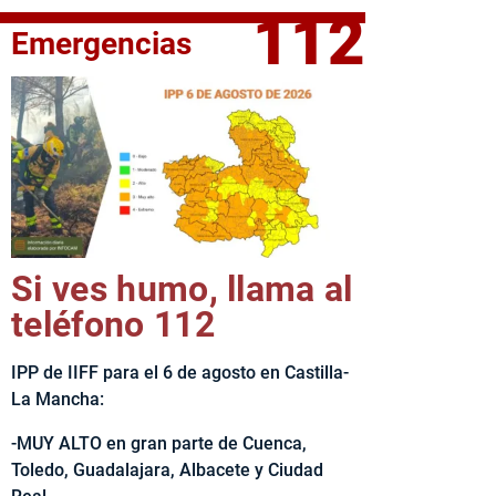
112
Emergencias
fe del Ejecutivo castellanomanchego, Emiliano García-Page, 
Si ves humo, llama al
teléfono 112
IPP de IIFF para el 6 de agosto en Castilla-
La Mancha:
-MUY ALTO en gran parte de Cuenca,
Toledo, Guadalajara, Albacete y Ciudad