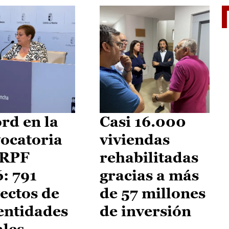
El je
rd en la
Casi 16.000
ocatoria
viviendas
IRPF
rehabilitadas
: 791
gracias a más
ectos de
de 57 millones
entidades
de inversión
ales