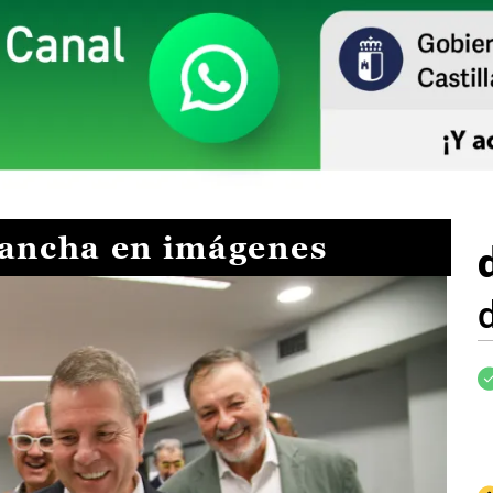
Mancha en imágenes
I