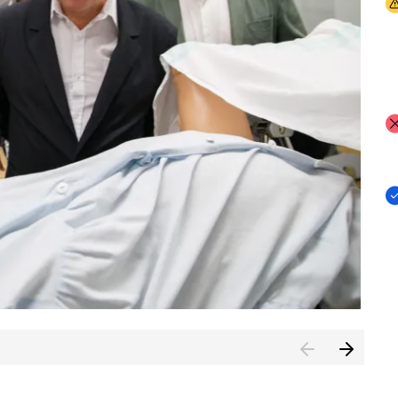
I
I
I
n de Cuenca (CESICU)