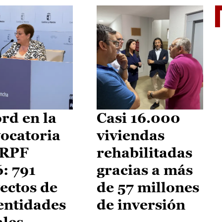
El je
rd en la
Casi 16.000
ocatoria
viviendas
IRPF
rehabilitadas
: 791
gracias a más
ectos de
de 57 millones
entidades
de inversión
ales