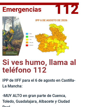
112
Emergencias
fe del Ejecutivo castellanomanchego, Emiliano García-Page, 
Si ves humo, llama al
teléfono 112
IPP de IIFF para el 6 de agosto en Castilla-
La Mancha:
-MUY ALTO en gran parte de Cuenca,
Toledo, Guadalajara, Albacete y Ciudad