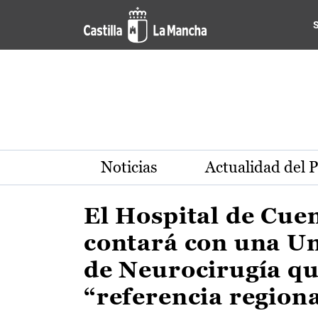
Actualidad de la región de 
Pasar al contenido principal
Noticias
Actualidad del 
El Hospital de Cue
contará con una U
de Neurocirugía qu
“referencia region