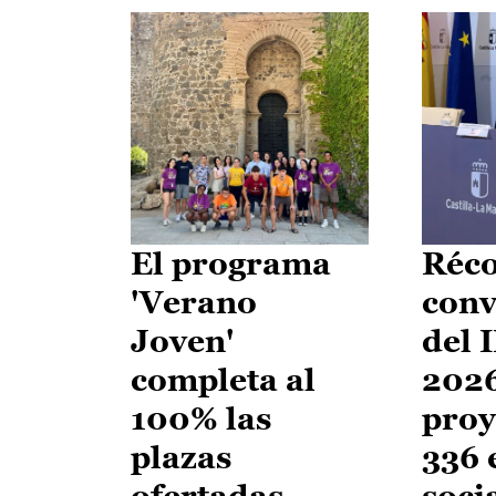
El programa
Réco
'Verano
conv
Joven'
del 
completa al
2026
100% las
proy
plazas
336 
ofertadas
soci