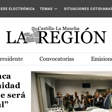
Castilla-La Mancha
SEDE ELECTRÓNICA
TEMAS
SITUACIONES COTIDIANA
Presidente
Convocatorias
Emisione
nca
nidad
e será
al”