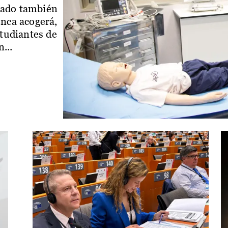
iado también
enca acogerá,
studiantes de
...