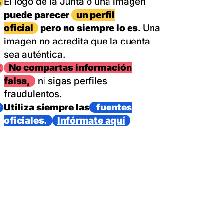
magen
El logo de la Junta o una imagen
puede parecer
un perfil
oficial
pero no siempre lo es
. Una
imagen no acredita que la cuenta
sea auténtica.
magen
No compartas información
falsa,
ni sigas perfiles
fraudulentos.
magen
Utiliza siempre las
fuentes
oficiales.
Infórmate aquí