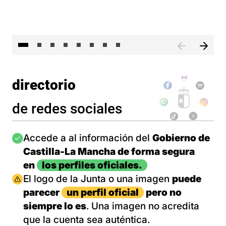
El 
directorio
de redes sociales
Imagen
Accede a al información del
Gobierno de
Castilla-La Mancha de forma segura
en
los perfiles oficiales.
Imagen
El logo de la Junta o una imagen
puede
parecer
un perfil oficial
pero no
siempre lo es
. Una imagen no acredita
que la cuenta sea auténtica.