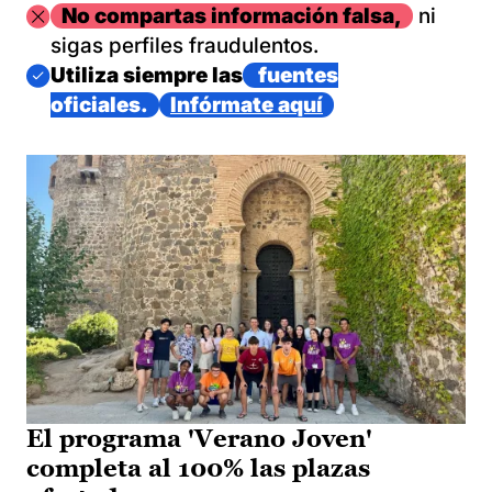
Imagen
No compartas información falsa,
ni
sigas perfiles fraudulentos.
Imagen
Utiliza siempre las
fuentes
oficiales.
Infórmate aquí
El programa 'Verano Joven'
completa al 100% las plazas