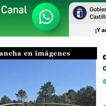
Mancha en imágenes
I