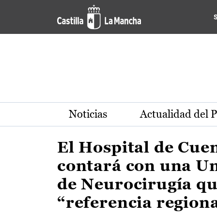
Actualidad de la región de 
Pasar al contenido principal
Noticias
Actualidad del 
El Hospital de Cue
contará con una U
de Neurocirugía qu
“referencia region