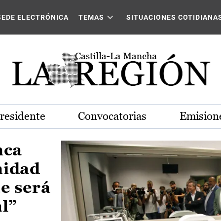
Castilla-La Mancha
SEDE ELECTRÓNICA
TEMAS
SITUACIONES COTIDIANA
Presidente
Convocatorias
Emisione
nca
nidad
e será
al”