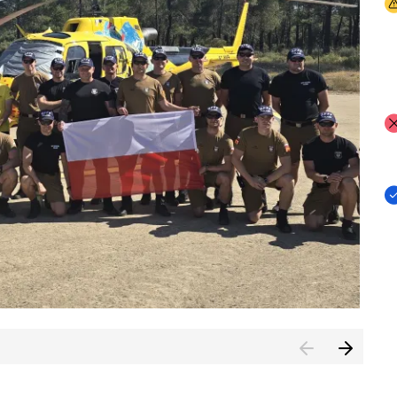
I
I
I
rcambiar por tercer año consecutivo formación y experienci