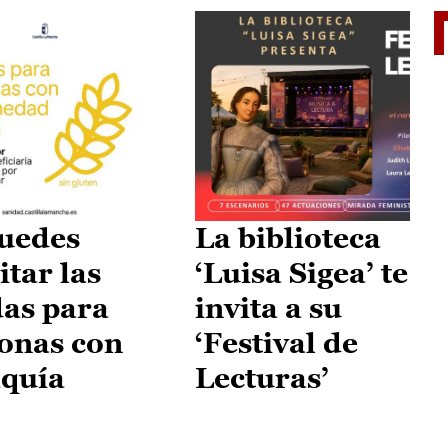
II Vu
uedes
La biblioteca
itar las
‘Luisa Sigea’ te
as para
invita a su
onas con
‘Festival de
aquía
Lecturas’