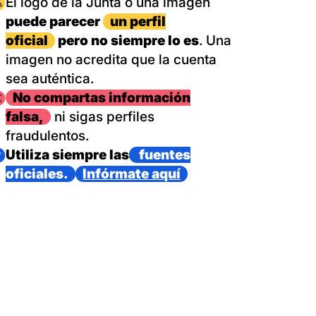
magen
El logo de la Junta o una imagen
puede parecer
un perfil
oficial
pero no siempre lo es
. Una
imagen no acredita que la cuenta
sea auténtica.
magen
No compartas información
falsa,
ni sigas perfiles
fraudulentos.
magen
Utiliza siempre las
fuentes
oficiales.
Infórmate aquí
as con un dispositivo internacional de bomberos forestales,