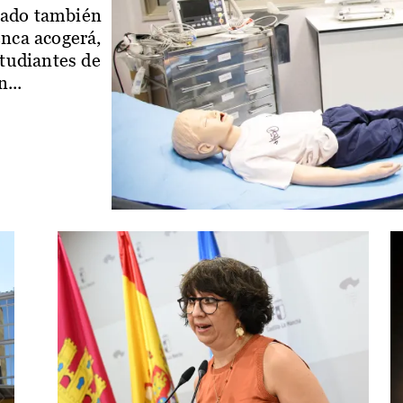
iado también
enca acogerá,
studiantes de
...