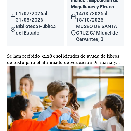
mundo". Expedición de
Magallanes y Elcano
01/07/2026
al
14/05/2026
al
31/08/2026
18/10/2026
Biblioteca Pública
MUSEO DE SANTA
del Estado
CRUZ C/ Miguel de
Cervantes, 3
Se han recibido 31.183 solicitudes de ayuda de libros
de texto para el alumnado de Educación Primaria y...