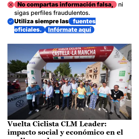
Imagen
No compartas información falsa,
ni
sigas perfiles fraudulentos.
Imagen
Utiliza siempre las
fuentes
oficiales.
Infórmate aquí
Vuelta Ciclista CLM Leader:
impacto social y económico en el