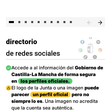
II 
directorio
de redes sociales
Imagen
Accede a al información del
Gobierno de
Castilla-La Mancha de forma segura
en
los perfiles oficiales.
Imagen
El logo de la Junta o una imagen
puede
parecer
un perfil oficial
pero no
siempre lo es
. Una imagen no acredita
que la cuenta sea auténtica.