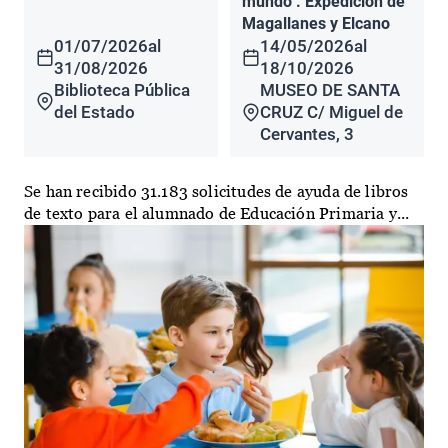
mundo". Expedición de
Magallanes y Elcano
01/07/2026
al
14/05/2026
al
31/08/2026
18/10/2026
Biblioteca Pública
MUSEO DE SANTA
del Estado
CRUZ C/ Miguel de
Cervantes, 3
Se han recibido 31.183 solicitudes de ayuda de libros
de texto para el alumnado de Educación Primaria y...