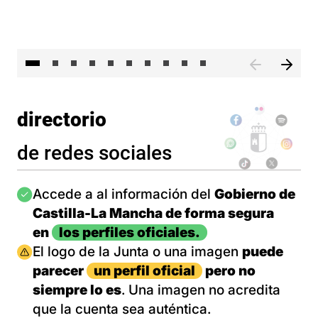
II 
directorio
de redes sociales
Imagen
Accede a al información del
Gobierno de
Castilla-La Mancha de forma segura
en
los perfiles oficiales.
Imagen
El logo de la Junta o una imagen
puede
parecer
un perfil oficial
pero no
siempre lo es
. Una imagen no acredita
que la cuenta sea auténtica.