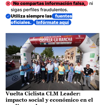
Imagen
No compartas información falsa,
ni
sigas perfiles fraudulentos.
Imagen
Utiliza siempre las
fuentes
oficiales.
Infórmate aquí
Vuelta Ciclista CLM Leader:
impacto social y económico en el