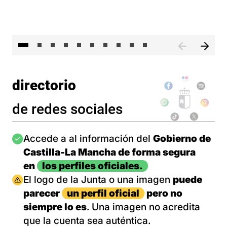
II 
directorio
de redes sociales
Imagen
Accede a al información del
Gobierno de
Castilla-La Mancha de forma segura
en
los perfiles oficiales.
Imagen
El logo de la Junta o una imagen
puede
parecer
un perfil oficial
pero no
siempre lo es
. Una imagen no acredita
que la cuenta sea auténtica.