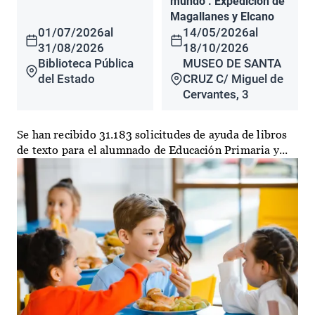
mundo". Expedición de
Magallanes y Elcano
01/07/2026
al
14/05/2026
al
31/08/2026
18/10/2026
Biblioteca Pública
MUSEO DE SANTA
del Estado
CRUZ C/ Miguel de
Cervantes, 3
Se han recibido 31.183 solicitudes de ayuda de libros
de texto para el alumnado de Educación Primaria y...