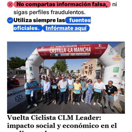
Imagen
No compartas información falsa,
ni
sigas perfiles fraudulentos.
Imagen
Utiliza siempre las
fuentes
oficiales.
Infórmate aquí
Vuelta Ciclista CLM Leader:
impacto social y económico en el