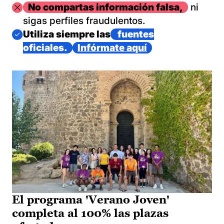
Imagen
No compartas información falsa,
ni
sigas perfiles fraudulentos.
Imagen
Utiliza siempre las
fuentes
oficiales.
Infórmate aquí
El programa 'Verano Joven'
completa al 100% las plazas