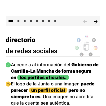
El 
directorio
de redes sociales
Imagen
Accede a al información del
Gobierno de
Castilla-La Mancha de forma segura
en
los perfiles oficiales.
Imagen
El logo de la Junta o una imagen
puede
parecer
un perfil oficial
pero no
siempre lo es
. Una imagen no acredita
que la cuenta sea auténtica.