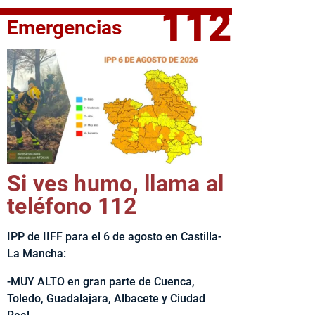
112
Emergencias
fe del Ejecutivo castellanomanchego, Emiliano García-Page, 
Si ves humo, llama al
teléfono 112
IPP de IIFF para el 6 de agosto en Castilla-
La Mancha:
-MUY ALTO en gran parte de Cuenca,
Toledo, Guadalajara, Albacete y Ciudad