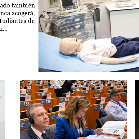
iado también
enca acogerá,
studiantes de
...