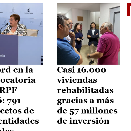
El je
rd en la
Casi 16.000
ocatoria
viviendas
IRPF
rehabilitadas
: 791
gracias a más
ectos de
de 57 millones
entidades
de inversión
ales