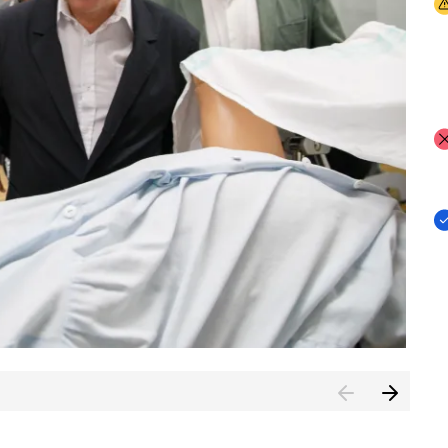
I
I
I
n de Cuenca (CESICU)