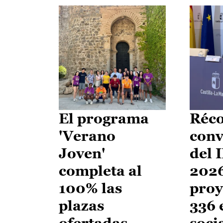
El programa
Réco
'Verano
conv
Joven'
del 
completa al
2026
100% las
proy
plazas
336 
ofertadas
soci