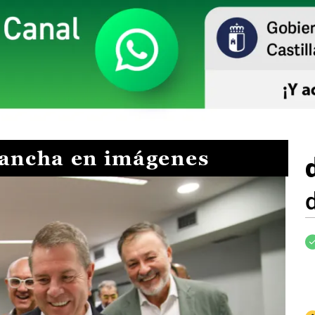
Mancha en imágenes
I