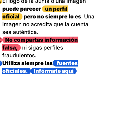
magen
El logo de la Junta o una imagen
puede parecer
un perfil
oficial
pero no siempre lo es
. Una
imagen no acredita que la cuenta
sea auténtica.
magen
No compartas información
falsa,
ni sigas perfiles
fraudulentos.
magen
Utiliza siempre las
fuentes
oficiales.
Infórmate aquí