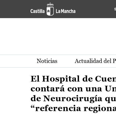
Actualidad de la región de 
Pasar al contenido principal
Noticias
Actualidad del 
El Hospital de Cue
contará con una U
de Neurocirugía qu
“referencia region