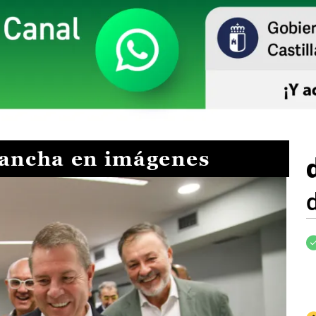
Mancha en imágenes
I