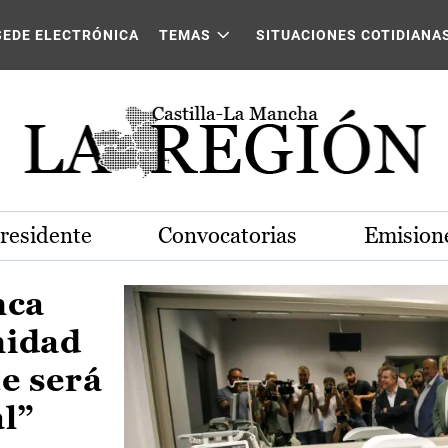
Castilla-La Mancha
SEDE ELECTRÓNICA
TEMAS
SITUACIONES COTIDIANA
Presidente
Convocatorias
Emisione
nca
nidad
e será
al”