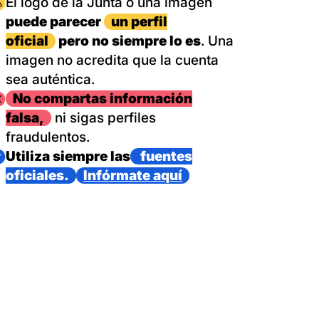
magen
El logo de la Junta o una imagen
puede parecer
un perfil
oficial
pero no siempre lo es
. Una
imagen no acredita que la cuenta
sea auténtica.
magen
No compartas información
falsa,
ni sigas perfiles
fraudulentos.
magen
Utiliza siempre las
fuentes
oficiales.
Infórmate aquí