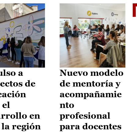
El je
lso a
Nuevo modelo
ectos de
de mentoría y
cación
acompañamie
 el
nto
rrollo en
profesional
 la región
para docentes