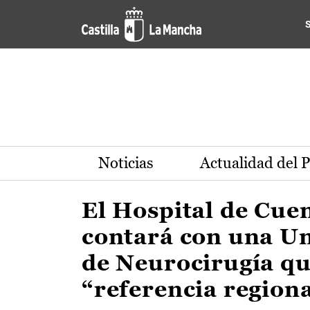
Actualidad de la región de 
Pasar al contenido principal
Noticias
Actualidad del 
El Hospital de Cue
contará con una U
de Neurocirugía qu
“referencia region