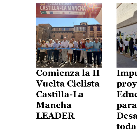
Comienza la II
Impu
Vuelta Ciclista
proy
Castilla-La
Edu
Mancha
para
LEADER
Desa
toda