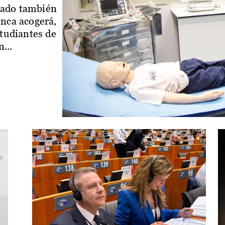
iado también
enca acogerá,
studiantes de
...