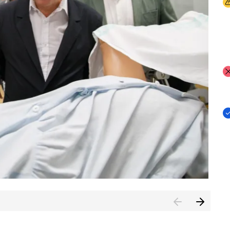
I
I
I
n de Cuenca (CESICU)