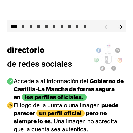
II 
directorio
de redes sociales
Imagen
Accede a al información del
Gobierno de
Castilla-La Mancha de forma segura
en
los perfiles oficiales.
Imagen
El logo de la Junta o una imagen
puede
parecer
un perfil oficial
pero no
siempre lo es
. Una imagen no acredita
que la cuenta sea auténtica.