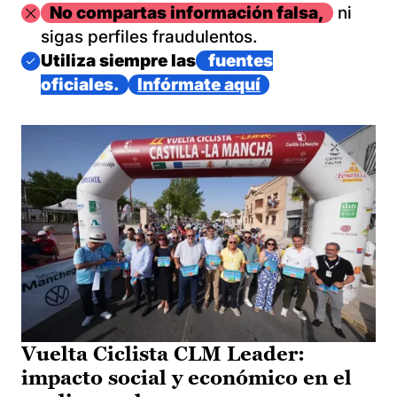
Imagen
No compartas información falsa,
ni
sigas perfiles fraudulentos.
Imagen
Utiliza siempre las
fuentes
oficiales.
Infórmate aquí
Vuelta Ciclista CLM Leader:
impacto social y económico en el