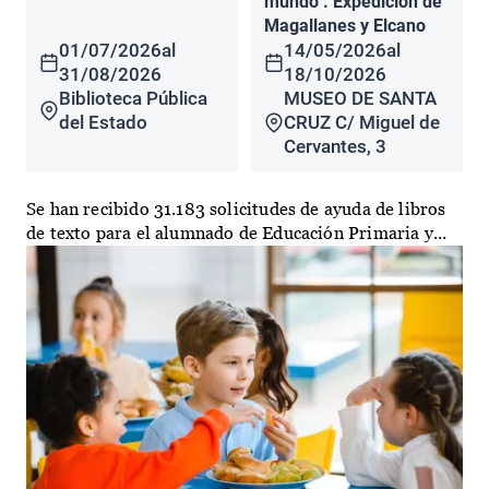
mundo". Expedición de
Magallanes y Elcano
01/07/2026
al
14/05/2026
al
31/08/2026
18/10/2026
Biblioteca Pública
MUSEO DE SANTA
del Estado
CRUZ C/ Miguel de
Cervantes, 3
Se han recibido 31.183 solicitudes de ayuda de libros
de texto para el alumnado de Educación Primaria y...