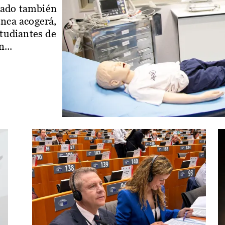
iado también
enca acogerá,
studiantes de
...