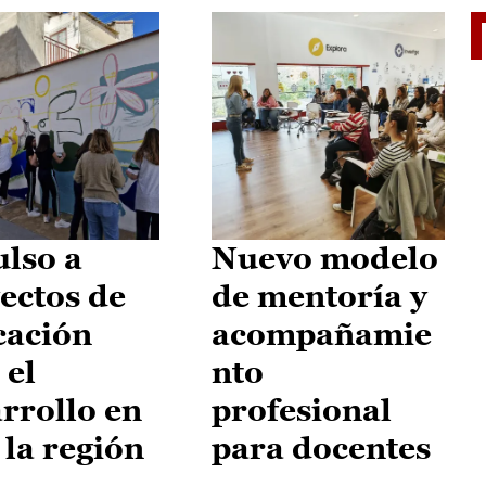
El je
lso a
Nuevo modelo
ectos de
de mentoría y
cación
acompañamie
 el
nto
rrollo en
profesional
 la región
para docentes