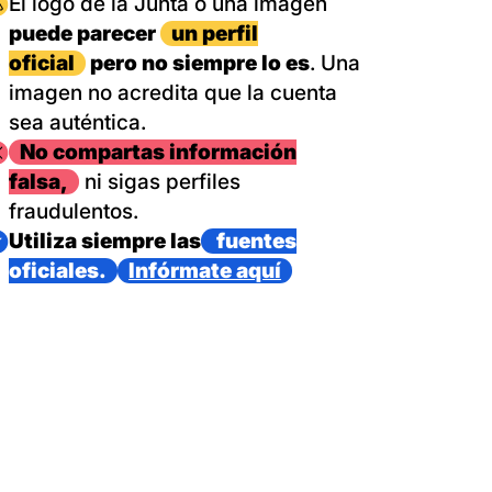
magen
El logo de la Junta o una imagen
puede parecer
un perfil
oficial
pero no siempre lo es
. Una
imagen no acredita que la cuenta
sea auténtica.
magen
No compartas información
falsa,
ni sigas perfiles
fraudulentos.
magen
Utiliza siempre las
fuentes
oficiales.
Infórmate aquí