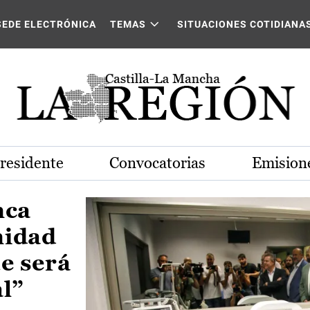
Castilla-La Mancha
SEDE ELECTRÓNICA
TEMAS
SITUACIONES COTIDIANA
Presidente
Convocatorias
Emisione
nca
nidad
e será
al”