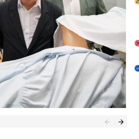
I
I
I
n de Cuenca (CESICU)