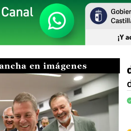
Mancha en imágenes
I