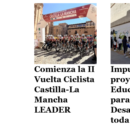
Comienza la II
Impu
Vuelta Ciclista
proy
Castilla-La
Edu
Mancha
para
LEADER
Desa
toda