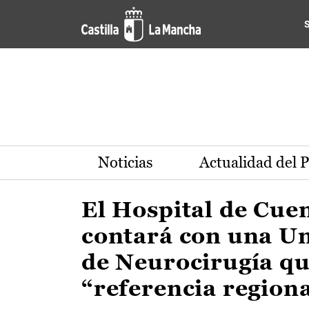
Actualidad de la región de 
Pasar al contenido principal
Noticias
Actualidad del 
El Hospital de Cue
contará con una U
de Neurocirugía qu
“referencia region