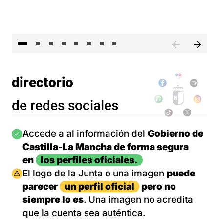
El 
directorio
de redes sociales
Imagen
Accede a al información del
Gobierno de
Castilla-La Mancha de forma segura
en
los perfiles oficiales.
Imagen
El logo de la Junta o una imagen
puede
parecer
un perfil oficial
pero no
siempre lo es
. Una imagen no acredita
que la cuenta sea auténtica.