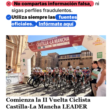
Imagen
No compartas información falsa,
ni
sigas perfiles fraudulentos.
Imagen
Utiliza siempre las
fuentes
oficiales.
Infórmate aquí
Comienza la II Vuelta Ciclista
Castilla-La Mancha LEADER