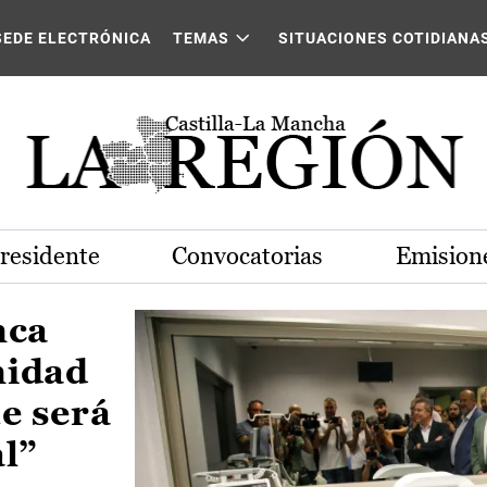
Castilla-La Mancha
SEDE ELECTRÓNICA
TEMAS
SITUACIONES COTIDIANA
Presidente
Convocatorias
Emisione
nca
nidad
e será
al”