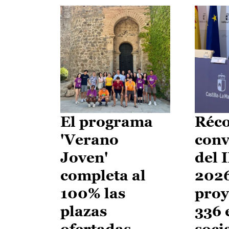
El programa
Réco
'Verano
conv
Joven'
del 
completa al
2026
100% las
proy
plazas
336 
ofertadas
soci