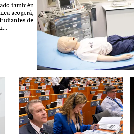
iado también
enca acogerá,
studiantes de
...