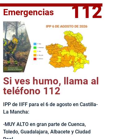
112
Emergencias
fe del Ejecutivo castellanomanchego, Emiliano García-Page, 
Si ves humo, llama al
teléfono 112
IPP de IIFF para el 6 de agosto en Castilla-
La Mancha:
-MUY ALTO en gran parte de Cuenca,
Toledo, Guadalajara, Albacete y Ciudad