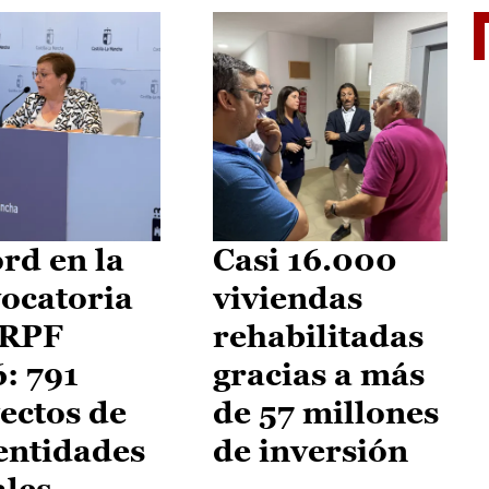
El je
rd en la
Casi 16.000
ocatoria
viviendas
IRPF
rehabilitadas
: 791
gracias a más
ectos de
de 57 millones
entidades
de inversión
ales