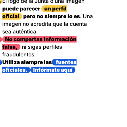
magen
El logo de la Junta o una imagen
puede parecer
un perfil
oficial
pero no siempre lo es
. Una
imagen no acredita que la cuenta
sea auténtica.
magen
No compartas información
falsa,
ni sigas perfiles
fraudulentos.
magen
Utiliza siempre las
fuentes
oficiales.
Infórmate aquí