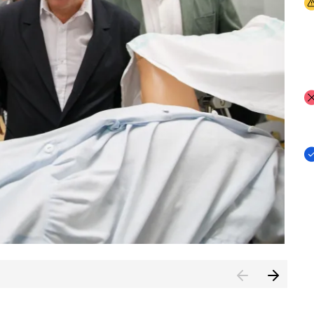
I
I
I
n de Cuenca (CESICU)