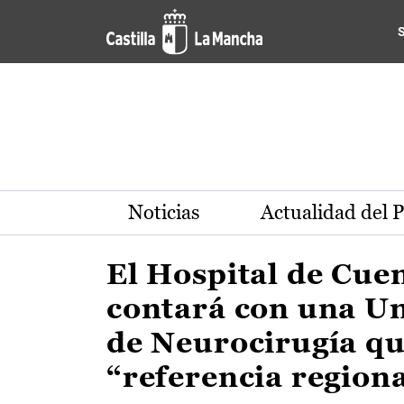
Actualidad de la región de 
Pasar al contenido principal
Noticias
Actualidad del 
El Hospital de Cue
contará con una U
de Neurocirugía qu
“referencia region