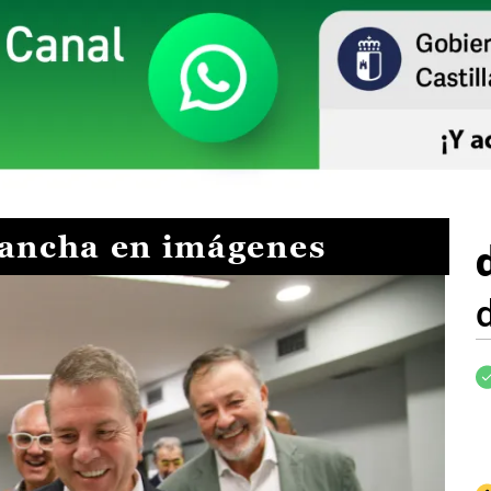
Mancha en imágenes
I