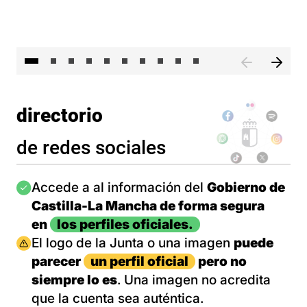
II 
directorio
de redes sociales
Imagen
Accede a al información del
Gobierno de
Castilla-La Mancha de forma segura
en
los perfiles oficiales.
Imagen
El logo de la Junta o una imagen
puede
parecer
un perfil oficial
pero no
siempre lo es
. Una imagen no acredita
que la cuenta sea auténtica.