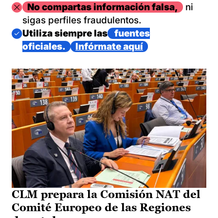
Imagen
No compartas información falsa,
ni
sigas perfiles fraudulentos.
Imagen
Utiliza siempre las
fuentes
oficiales.
Infórmate aquí
CLM prepara la Comisión NAT del
Comité Europeo de las Regiones