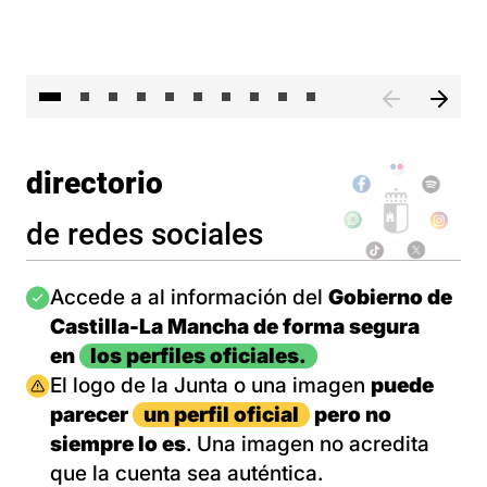
II 
directorio
de redes sociales
Imagen
Accede a al información del
Gobierno de
Castilla-La Mancha de forma segura
en
los perfiles oficiales.
Imagen
El logo de la Junta o una imagen
puede
parecer
un perfil oficial
pero no
siempre lo es
. Una imagen no acredita
que la cuenta sea auténtica.