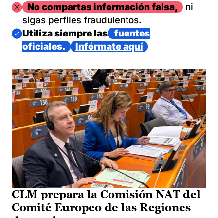
Imagen
No compartas información falsa,
ni
sigas perfiles fraudulentos.
Imagen
Utiliza siempre las
fuentes
oficiales.
Infórmate aquí
CLM prepara la Comisión NAT del
Comité Europeo de las Regiones