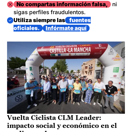
Imagen
No compartas información falsa,
ni
sigas perfiles fraudulentos.
Imagen
Utiliza siempre las
fuentes
oficiales.
Infórmate aquí
Vuelta Ciclista CLM Leader:
impacto social y económico en el