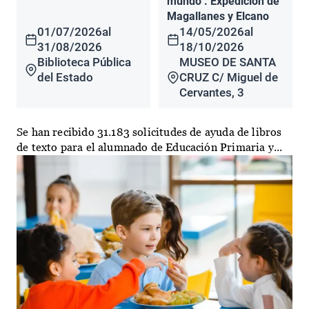
mundo". Expedición de
Magallanes y Elcano
01/07/2026
al
14/05/2026
al
31/08/2026
18/10/2026
Biblioteca Pública
MUSEO DE SANTA
del Estado
CRUZ C/ Miguel de
Cervantes, 3
Se han recibido 31.183 solicitudes de ayuda de libros
de texto para el alumnado de Educación Primaria y...