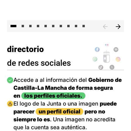
II 
directorio
de redes sociales
Imagen
Accede a al información del
Gobierno de
Castilla-La Mancha de forma segura
en
los perfiles oficiales.
Imagen
El logo de la Junta o una imagen
puede
parecer
un perfil oficial
pero no
siempre lo es
. Una imagen no acredita
que la cuenta sea auténtica.