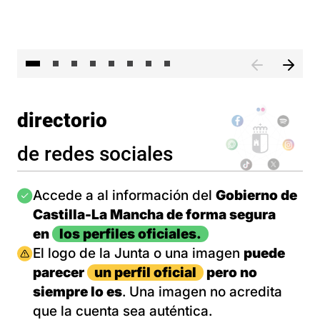
El 
directorio
de redes sociales
Imagen
Accede a al información del
Gobierno de
Castilla-La Mancha de forma segura
en
los perfiles oficiales.
Imagen
El logo de la Junta o una imagen
puede
parecer
un perfil oficial
pero no
siempre lo es
. Una imagen no acredita
que la cuenta sea auténtica.