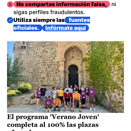
Imagen
No compartas información falsa,
ni
sigas perfiles fraudulentos.
Imagen
Utiliza siempre las
fuentes
oficiales.
Infórmate aquí
El programa 'Verano Joven'
completa al 100% las plazas