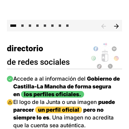
El 
directorio
de redes sociales
Imagen
Accede a al información del
Gobierno de
Castilla-La Mancha de forma segura
en
los perfiles oficiales.
Imagen
El logo de la Junta o una imagen
puede
parecer
un perfil oficial
pero no
siempre lo es
. Una imagen no acredita
que la cuenta sea auténtica.