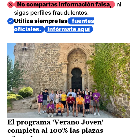
Imagen
No compartas información falsa,
ni
sigas perfiles fraudulentos.
Imagen
Utiliza siempre las
fuentes
oficiales.
Infórmate aquí
El programa 'Verano Joven'
completa al 100% las plazas