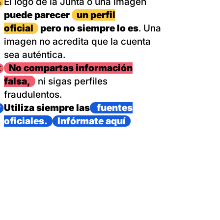
magen
El logo de la Junta o una imagen
puede parecer
un perfil
oficial
pero no siempre lo es
. Una
imagen no acredita que la cuenta
sea auténtica.
magen
No compartas información
falsa,
ni sigas perfiles
fraudulentos.
magen
Utiliza siempre las
fuentes
oficiales.
Infórmate aquí
as con un dispositivo internacional de bomberos forestales,