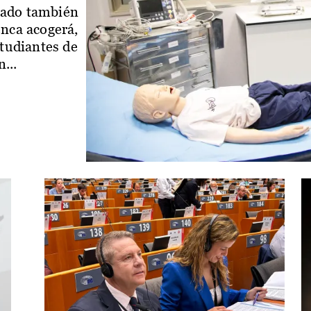
iado también
enca acogerá,
studiantes de
...