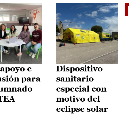
II Vu
apoyo e
Dispositivo
usión para
sanitario
lumnado
especial con
 TEA
motivo del
eclipse solar