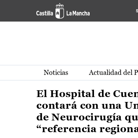
Actualidad de la región de 
Pasar al contenido principal
Noticias
Actualidad del 
El Hospital de Cue
contará con una U
de Neurocirugía qu
“referencia region