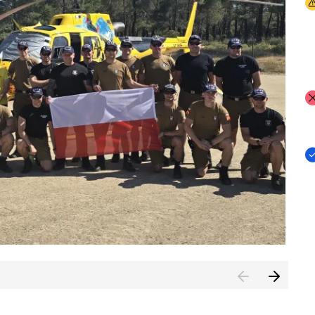
I
I
I
rcambiar por tercer año consecutivo formación y experienci