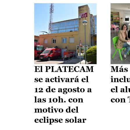
El PLATECAM
Más 
se activará el
incl
12 de agosto a
el a
las 10h. con
con
motivo del
eclipse solar