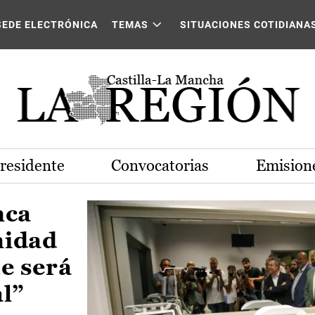
Castilla-La Mancha
SEDE ELECTRÓNICA
TEMAS
SITUACIONES COTIDIANA
Presidente
Convocatorias
Emisione
nca
nidad
e será
al”