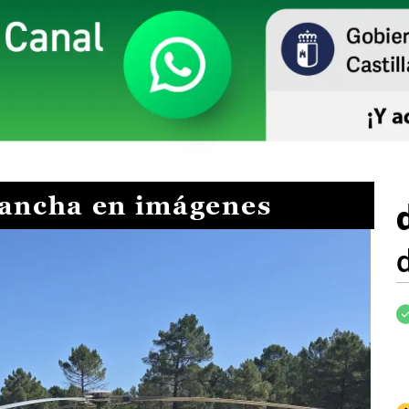
Mancha en imágenes
I