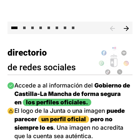
El 
directorio
de redes sociales
Imagen
Accede a al información del
Gobierno de
Castilla-La Mancha de forma segura
en
los perfiles oficiales.
Imagen
El logo de la Junta o una imagen
puede
parecer
un perfil oficial
pero no
siempre lo es
. Una imagen no acredita
que la cuenta sea auténtica.