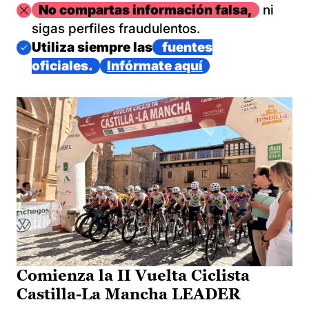
Imagen
No compartas información falsa,
ni
sigas perfiles fraudulentos.
Imagen
Utiliza siempre las
fuentes
oficiales.
Infórmate aquí
Comienza la II Vuelta Ciclista
Castilla-La Mancha LEADER