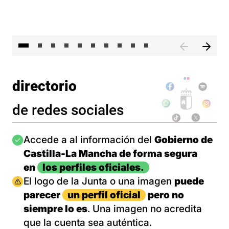
II 
directorio
de redes sociales
Imagen
Accede a al información del
Gobierno de
Castilla-La Mancha de forma segura
en
los perfiles oficiales.
Imagen
El logo de la Junta o una imagen
puede
parecer
un perfil oficial
pero no
siempre lo es
. Una imagen no acredita
que la cuenta sea auténtica.