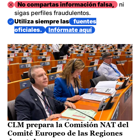
Imagen
No compartas información falsa,
ni
sigas perfiles fraudulentos.
Imagen
Utiliza siempre las
fuentes
oficiales.
Infórmate aquí
CLM prepara la Comisión NAT del
Comité Europeo de las Regiones