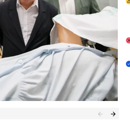
I
I
I
n de Cuenca (CESICU)