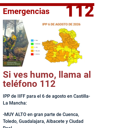
112
Emergencias
fe del Ejecutivo castellanomanchego, Emiliano García-Page, 
Si ves humo, llama al
teléfono 112
IPP de IIFF para el 6 de agosto en Castilla-
La Mancha:
-MUY ALTO en gran parte de Cuenca,
Toledo, Guadalajara, Albacete y Ciudad