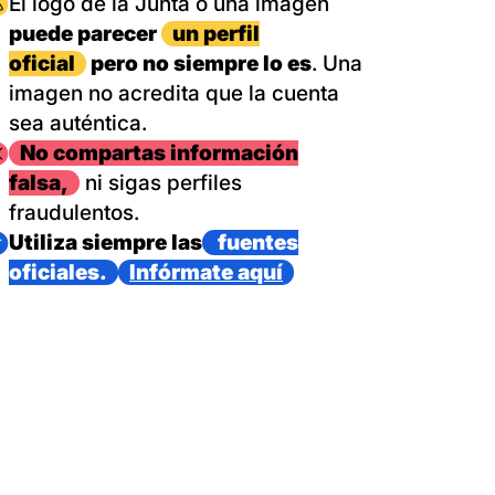
magen
El logo de la Junta o una imagen
puede parecer
un perfil
oficial
pero no siempre lo es
. Una
imagen no acredita que la cuenta
sea auténtica.
magen
No compartas información
falsa,
ni sigas perfiles
fraudulentos.
magen
Utiliza siempre las
fuentes
oficiales.
Infórmate aquí