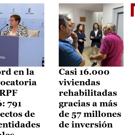
El je
rd en la
Casi 16.000
ocatoria
viviendas
IRPF
rehabilitadas
: 791
gracias a más
ectos de
de 57 millones
entidades
de inversión
ales