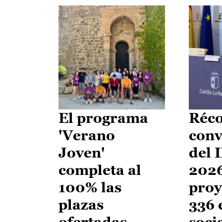
El programa
Réco
'Verano
conv
Joven'
del 
completa al
2026
100% las
proy
plazas
336 
ofertadas
soci