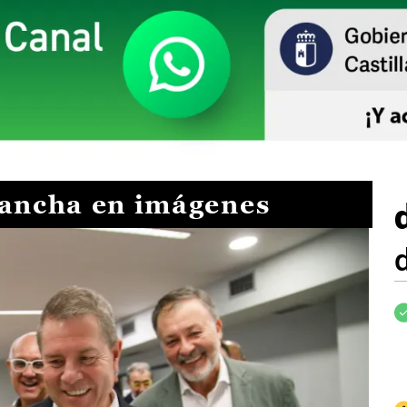
Mancha en imágenes
I