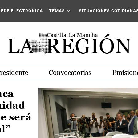
Castilla-La Mancha
SEDE ELECTRÓNICA
TEMAS
SITUACIONES COTIDIANA
Presidente
Convocatorias
Emisione
nca
nidad
e será
al”