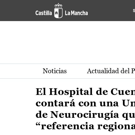
Actualidad de la región de 
Pasar al contenido principal
Noticias
Actualidad del 
El Hospital de Cue
contará con una U
de Neurocirugía qu
“referencia region