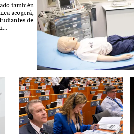
iado también
enca acogerá,
studiantes de
...