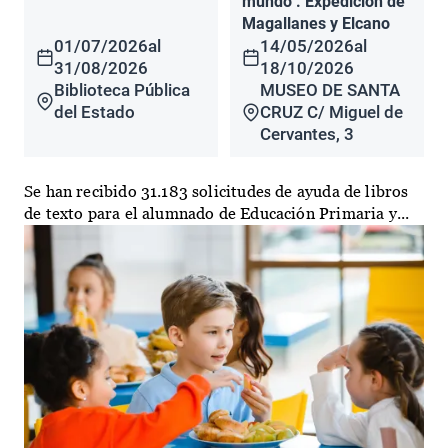
mundo". Expedición de
Magallanes y Elcano
01/07/2026
al
14/05/2026
al
31/08/2026
18/10/2026
Biblioteca Pública
MUSEO DE SANTA
del Estado
CRUZ C/ Miguel de
Cervantes, 3
Se han recibido 31.183 solicitudes de ayuda de libros
de texto para el alumnado de Educación Primaria y...