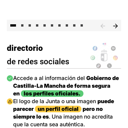
II 
directorio
de redes sociales
Imagen
Accede a al información del
Gobierno de
Castilla-La Mancha de forma segura
en
los perfiles oficiales.
Imagen
El logo de la Junta o una imagen
puede
parecer
un perfil oficial
pero no
siempre lo es
. Una imagen no acredita
que la cuenta sea auténtica.