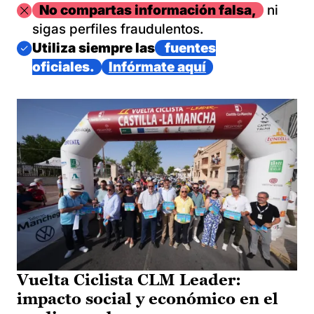
Imagen
No compartas información falsa,
ni
sigas perfiles fraudulentos.
Imagen
Utiliza siempre las
fuentes
oficiales.
Infórmate aquí
Vuelta Ciclista CLM Leader:
impacto social y económico en el