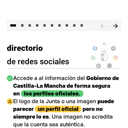
II 
directorio
de redes sociales
Imagen
Accede a al información del
Gobierno de
Castilla-La Mancha de forma segura
en
los perfiles oficiales.
Imagen
El logo de la Junta o una imagen
puede
parecer
un perfil oficial
pero no
siempre lo es
. Una imagen no acredita
que la cuenta sea auténtica.