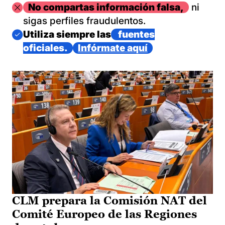
Imagen
No compartas información falsa,
ni
sigas perfiles fraudulentos.
Imagen
Utiliza siempre las
fuentes
oficiales.
Infórmate aquí
CLM prepara la Comisión NAT del
Comité Europeo de las Regiones