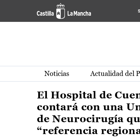
Actualidad de la región de 
Pasar al contenido principal
Noticias
Actualidad del 
El Hospital de Cue
contará con una U
de Neurocirugía qu
“referencia region