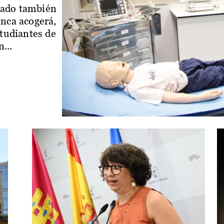
iado también
enca acogerá,
studiantes de
...