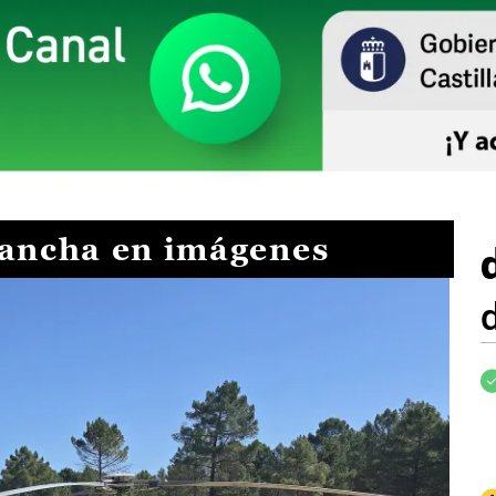
Mancha en imágenes
I