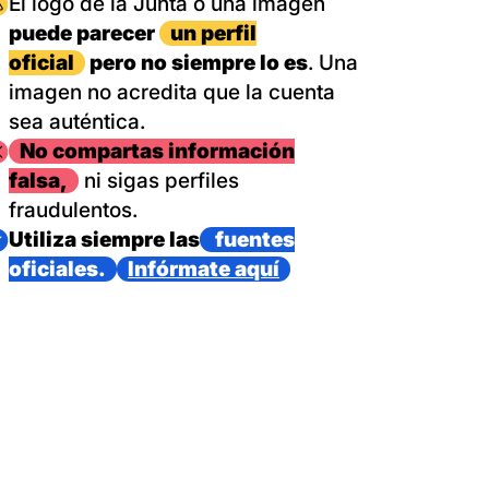
magen
El logo de la Junta o una imagen
puede parecer
un perfil
oficial
pero no siempre lo es
. Una
imagen no acredita que la cuenta
sea auténtica.
magen
No compartas información
falsa,
ni sigas perfiles
fraudulentos.
magen
Utiliza siempre las
fuentes
oficiales.
Infórmate aquí
as con un dispositivo internacional de bomberos forestales,