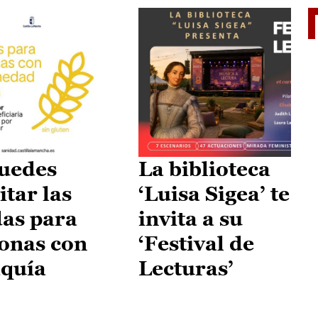
II Vu
uedes
La biblioteca
itar las
‘Luisa Sigea’ te
as para
invita a su
onas con
‘Festival de
aquía
Lecturas’