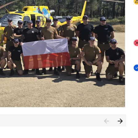
I
I
I
rcambiar por tercer año consecutivo formación y experienci