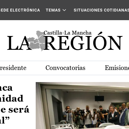
Castilla-La Mancha
SEDE ELECTRÓNICA
TEMAS
SITUACIONES COTIDIANA
Presidente
Convocatorias
Emisione
nca
nidad
e será
al”