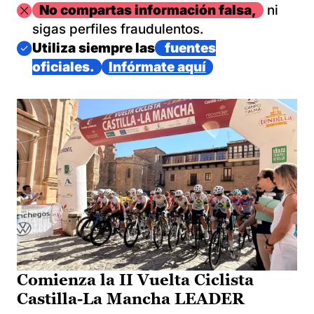
Imagen
No compartas información falsa,
ni
sigas perfiles fraudulentos.
Imagen
Utiliza siempre las
fuentes
oficiales.
Infórmate aquí
Comienza la II Vuelta Ciclista
Castilla-La Mancha LEADER