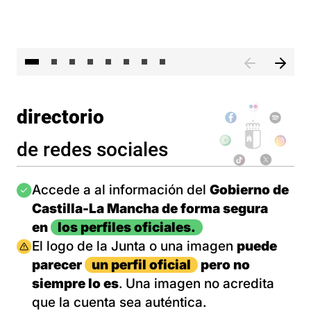
El 
directorio
de redes sociales
Imagen
Accede a al información del
Gobierno de
Castilla-La Mancha de forma segura
en
los perfiles oficiales.
Imagen
El logo de la Junta o una imagen
puede
parecer
un perfil oficial
pero no
siempre lo es
. Una imagen no acredita
que la cuenta sea auténtica.