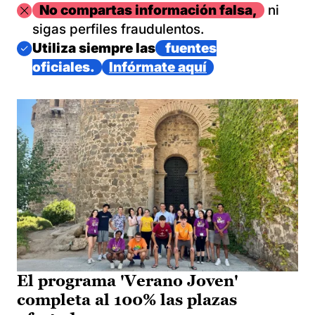
Imagen
No compartas información falsa,
ni
sigas perfiles fraudulentos.
Imagen
Utiliza siempre las
fuentes
oficiales.
Infórmate aquí
El programa 'Verano Joven'
completa al 100% las plazas