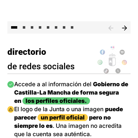
El 
directorio
de redes sociales
Imagen
Accede a al información del
Gobierno de
Castilla-La Mancha de forma segura
en
los perfiles oficiales.
Imagen
El logo de la Junta o una imagen
puede
parecer
un perfil oficial
pero no
siempre lo es
. Una imagen no acredita
que la cuenta sea auténtica.